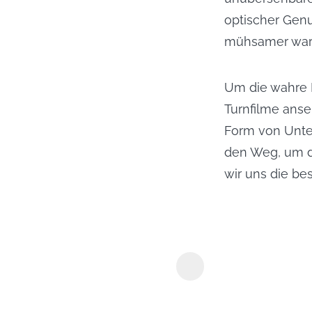
optischer Genu
mühsamer war d
Um die wahre M
Turnfilme anse
Form von Unte
den Weg, um d
wir uns die be
Y2Mate Par
Downloader