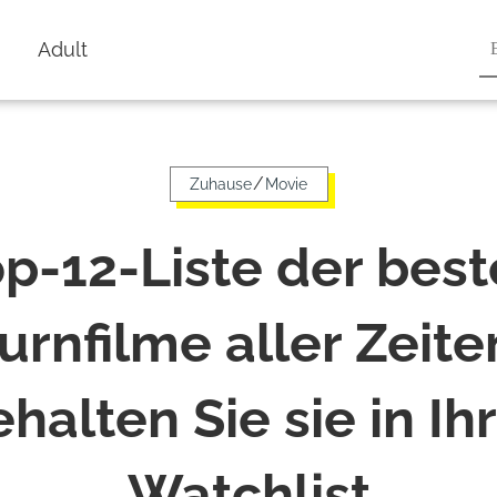
Adult
/
Zuhause
Movie
p-12-Liste der bes
urnfilme aller Zeite
halten Sie sie in Ih
Watchlist