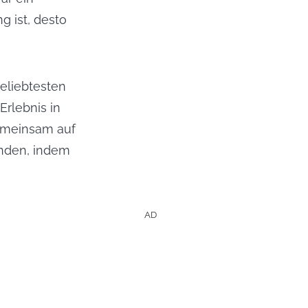
 ist, desto 
liebtesten 
rlebnis in 
meinsam auf 
nden, indem 
AD
ows
erladen.