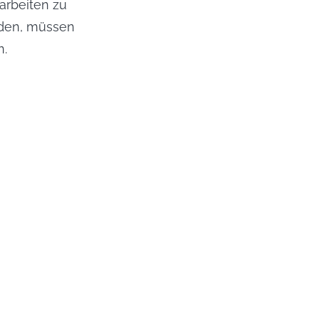
rbeiten zu 
den, müssen 
n.