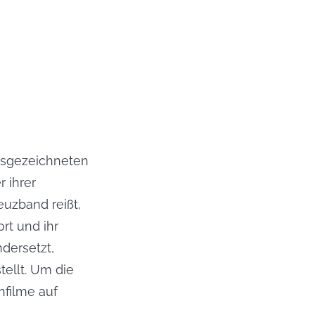
usgezeichneten 
 ihrer 
uzband reißt, 
t und ihr 
ersetzt, 
ellt. Um die 
filme auf 