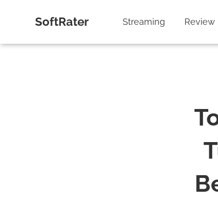
SoftRater
Streaming
Review
To
T
Be