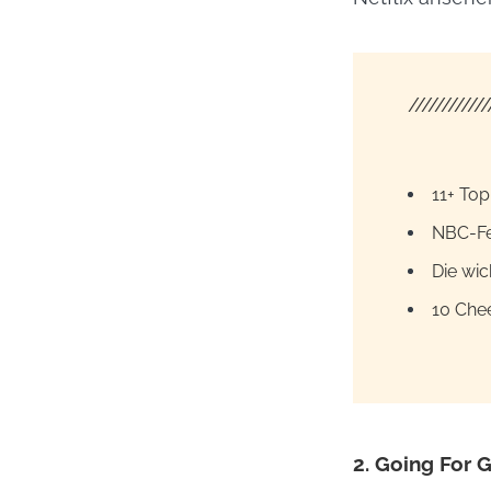
////////////
11+ To
NBC-Fe
Die wic
10 Che
2. Going For 