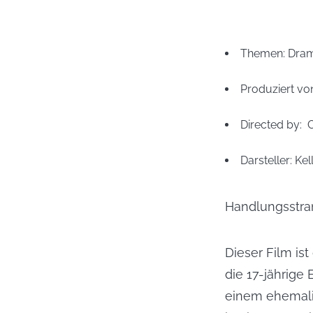
Themen: 
Dram
Produziert von
Directed by: 
C
Darsteller: 
Kel
Handlungsstra
Dieser Film ist
die 17-jährige 
einem ehemalig