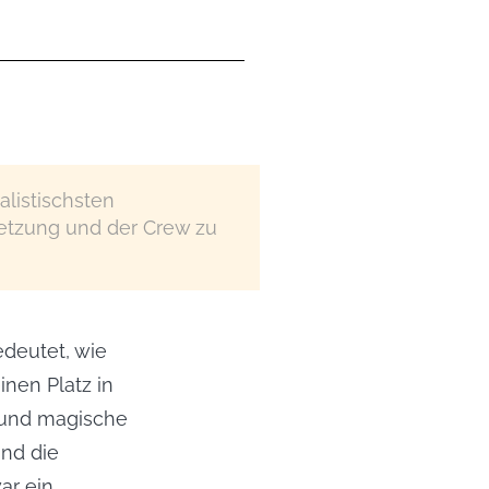
alistischsten
setzung und der Crew zu
deutet, wie 
en Platz in 
 und magische 
d die 
r ein 