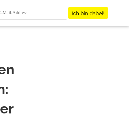
Ich bin dabei!
ten
n:
rer