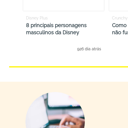
Disney Plus
Crunchyr
8 principais personagens
Como l
masculinos da Disney
não f
926 dia atrás