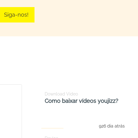
Siga-nos!
Download Video
Como baixar vídeos youjizz?
926 dia atrás