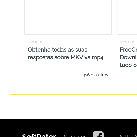
Review
Review
Obtenha todas as suas
FreeGr
respostas sobre MKV vs mp4
Downl
tudo o
926 dia atrás
SoftRater
Siga-nos
STRE