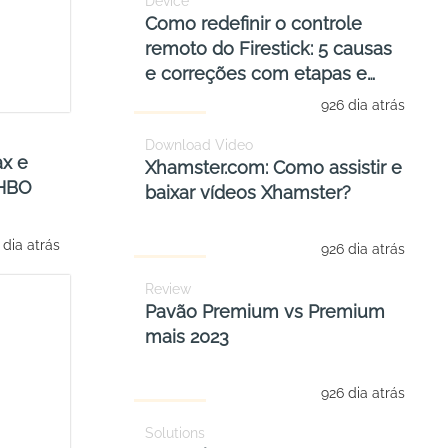
Device
Como redefinir o controle
remoto do Firestick: 5 causas
e correções com etapas e
instruções
926 dia atrás
Download Video
x e
Xhamster.com: Como assistir e
 HBO
baixar vídeos Xhamster?
 dia atrás
926 dia atrás
Review
Pavão Premium vs Premium
mais 2023
926 dia atrás
Solutions