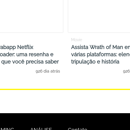
Movie
abapp Netflix
Assista Wrath of Man e
oader: uma resenha e
várias plataformas: elen
 que você precisa saber
tripulação e história
926 dia atrás
926
AMING
ANÁLISE
Contato