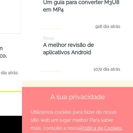
Um guia para converter M3U8
em MP4
926 dia atrás
News
A melhor revisão de
m
aplicativos Android
co,
1072 dia atrás
 dia atrás
VER TODOS OS POSTS >>
A sua privacidade
Utilizamos cookies para fazer do nosso
sítio web um lugar melhor. Para saber
mais, consulte a nossa
Política de Cookies.