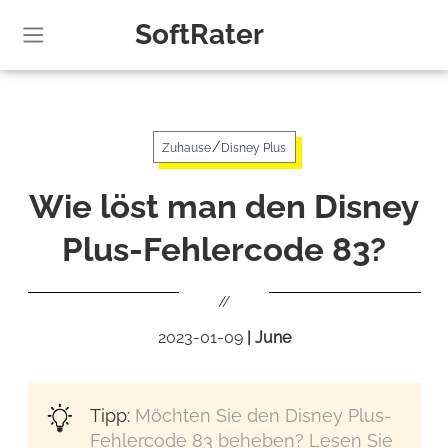
SoftRater
/
Zuhause
Disney Plus
Wie löst man den Disney
Plus-Fehlercode 83?
//
2023-01-09
|
June
Tipp:
Möchten Sie den Disney Plus-
Fehlercode 83 beheben? Lesen Sie