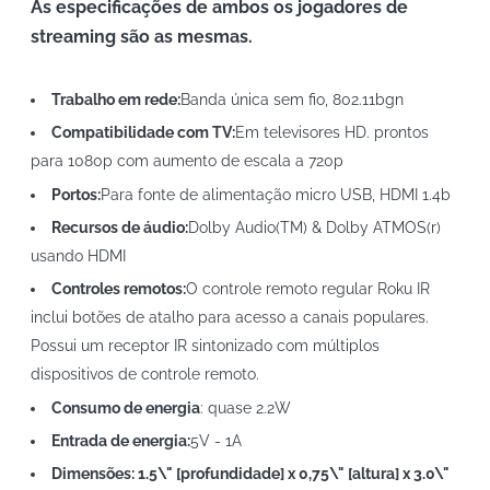
As especificações de ambos os jogadores de
streaming são as mesmas.
Trabalho em rede:
Banda única sem fio, 802.11bgn
Compatibilidade com TV:
Em televisores HD. prontos
para 1080p com aumento de escala a 720p
Portos:
Para fonte de alimentação micro USB, HDMI 1.4b
Recursos de áudio:
Dolby Audio(TM) & Dolby ATMOS(r)
usando HDMI
Controles remotos:
O controle remoto regular Roku IR
inclui botões de atalho para acesso a canais populares.
Possui um receptor IR sintonizado com múltiplos
dispositivos de controle remoto.
Consumo de energia
: quase 2.2W
Entrada de energia:
5V - 1A
Dimensões: 1.5\" [profundidade] x 0,75\" [altura] x 3.0\"