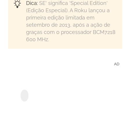
Dica:
SE' significa 'Special Edition'
(Edição Especial). A Roku lançou a
primeira edição limitada em
setembro de 2013, após a ação de
graças com o processador BCM7218
600 MHz.
AD
Salva
Espe
MyConverter Disney+
e Fi
Downloader
Disn
Offli