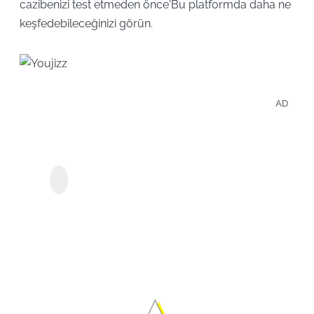
cazibenizi test etmeden önce'Bu platformda daha ne
keşfedebileceğinizi görün.
AD
Appl
Şovla
StreamGaGa Apple
Çevr
TV+ Downloader
Keyfi
Çıkar