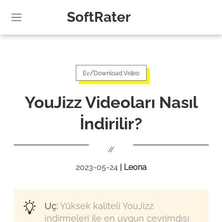
SoftRater
/
Ev
Download Video
YouJizz Videoları Nasıl
İndirilir?
//
2023-05-24
|
Leona
Uç:
Yüksek kaliteli YouJizz
indirmeleri ile en uygun çevrimdışı