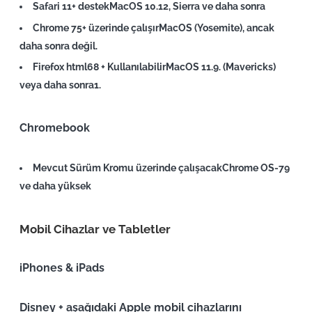
Safari 11+
destek
MacOS 10.12, Sierra ve daha sonra
Chrome 75+
üzerinde çalışır
MacOS (Yosemite), ancak
daha sonra değil
.
Firefox html68 +
Kullanılabilir
MacOS 11.9. (Mavericks)
veya daha sonra
1.
Chromebook
Mevcut Sürüm Kromu
üzerinde çalışacak
Chrome OS-79
ve daha yüksek
Mobil Cihazlar ve Tabletler
iPhones & iPads
Disney + aşağıdaki Apple mobil cihazlarını