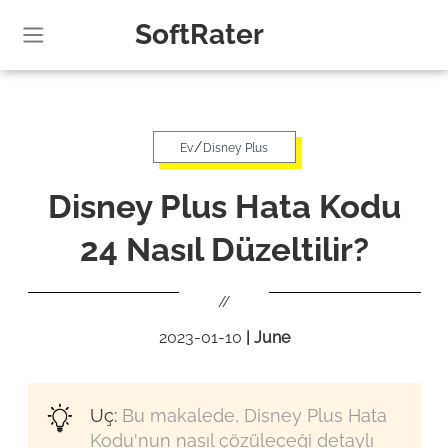
SoftRater
/
Ev
Disney Plus
Disney Plus Hata Kodu
24 Nasıl Düzeltilir?
//
2023-01-10
|
June
Uç:
Bu makalede, Disney Plus Hata
Kodu'nun nasıl çözüleceği detaylı