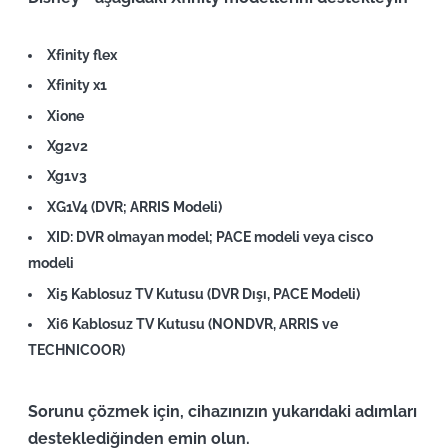
Xfinity flex
Xfinity x1
Xione
Xg2v2
Xg1v3
XG1V4 (DVR; ARRIS Modeli)
XID: DVR olmayan model; PACE modeli veya cisco
modeli
Xi5 Kablosuz TV Kutusu (DVR Dışı, PACE Modeli)
Xi6 Kablosuz TV Kutusu (NONDVR, ARRIS ve
TECHNICOOR)
Sorunu çözmek için, cihazınızın yukarıdaki adımları
desteklediğinden emin olun.