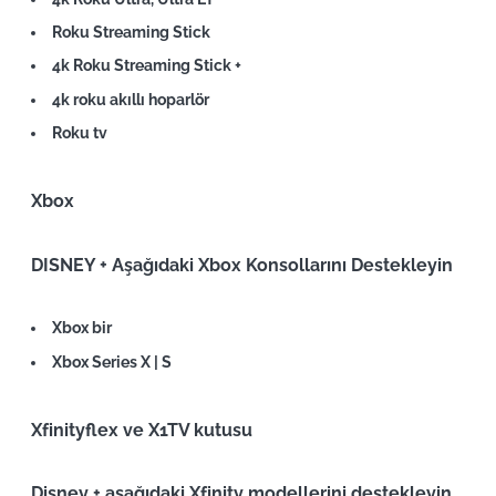
Roku Streaming Stick
4k Roku Streaming Stick +
4k roku akıllı hoparlör
Roku tv
Xbox
DISNEY + Aşağıdaki Xbox Konsollarını Destekleyin
Xbox bir
Xbox Series X | S
Xfinityflex ve X1TV kutusu
Disney + aşağıdaki Xfinity modellerini destekleyin