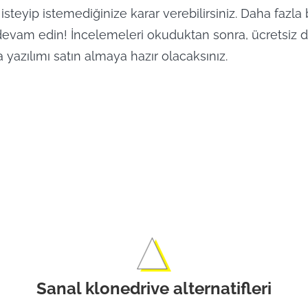
isteyip istemediğinize karar verebilirsiniz. Daha fazla
devam edin! İncelemeleri okuduktan sonra, ücretsiz
yazılımı satın almaya hazır olacaksınız.
Discovery+ Şov
Discovery+
Çevrimdışı Key
Çıkarın.
Sanal klonedrive alternatifleri