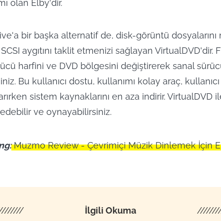
ı olan Elby'dir.
ive'a bir başka alternatif de, disk-görüntü dosyaların
SCSI aygıtını taklit etmenizi sağlayan VirtualDVD'dir.
ücü harfini ve DVD bölgesini değiştirerek sanal sürü
siniz. Bu kullanıcı dostu, kullanımı kolay araç, kullanıcı
rırken sistem kaynaklarını en aza indirir. VirtualDVD i
edebilir ve oynayabilirsiniz.
ng:
Muzmo Review - Çevrimiçi Müzik Dinlemek İçin E
////////
İlgili Okuma
///////