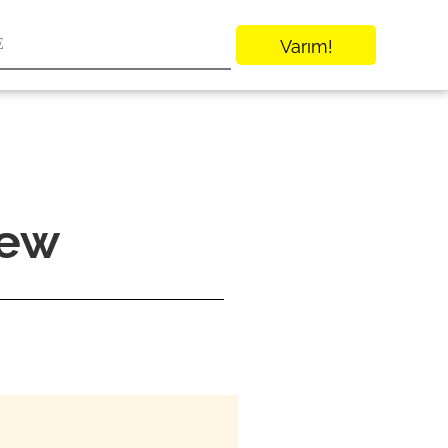
Varım!
iew