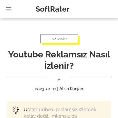
SoftRater
/
Ev
Service
Youtube Reklamsız Nasıl
İzlenir?
//
2023-01-11
|
Atish Ranjan
Uç:
YouTube'u reklamsız izlemek
kolay değil, imkansız da