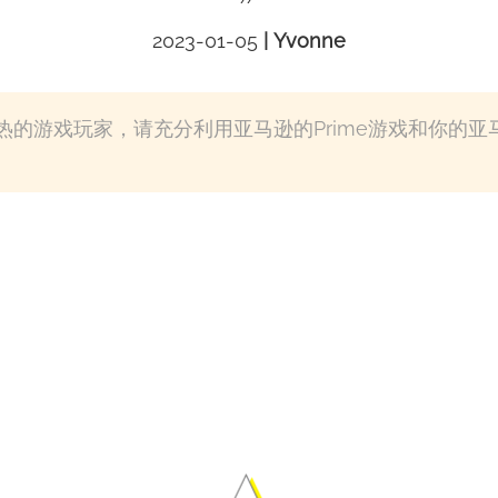
2023-01-05
|
Yvonne
的游戏玩家，请充分利用亚马逊的Prime游戏和你的亚马
離線觀看Prime V
s - 用於Prime
集和電影。