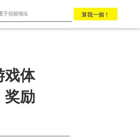
算我一個！
游戏体
、奖励