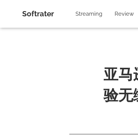
Softrater
Streaming
Review
亚马
验无