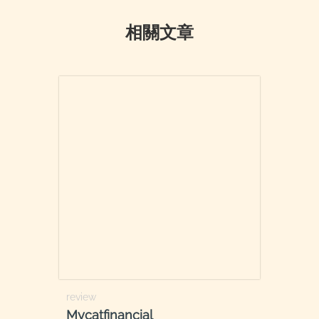
相關文章
review
Mycatfinancial