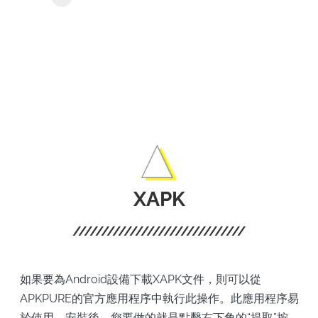
TV的
Pluto TV
影集
和電
影。
XAPK
如果要為Android設備下載XAPK文件，則可以從
APKPURE的官方應用程序中執行此操作。此應用程序易
於使用。安裝後，您要做的就是點擊右下角的“提取”按