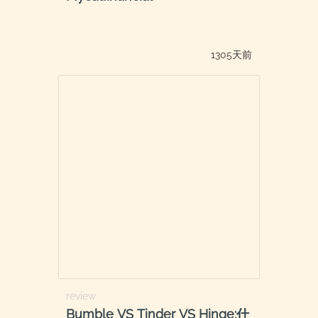
1305天前
review
Bumble VS Tinder VS Hinge:什