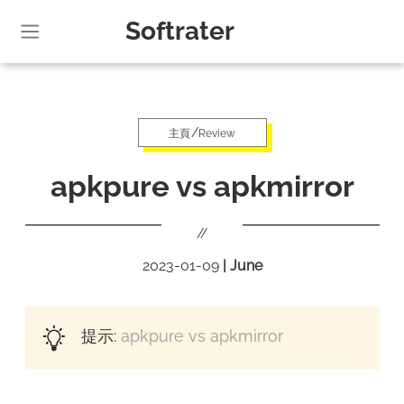
Softrater
/
主頁
Review
apkpure vs apkmirror
//
2023-01-09
|
June
提示:
apkpure vs apkmirror