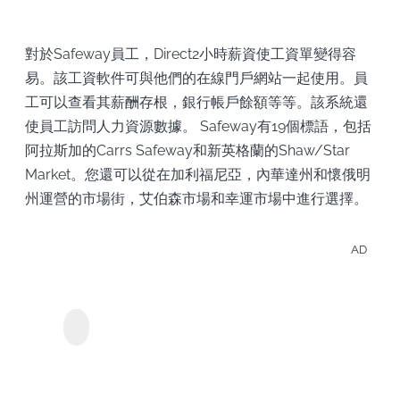
對於Safeway員工，Direct2小時薪資使工資單變得容
易。該工資軟件可與他們的在線門戶網站一起使用。員
工可以查看其薪酬存根，銀行帳戶餘額等等。該系統還
使員工訪問人力資源數據。 Safeway有19個標語，包括
阿拉斯加的Carrs Safeway和新英格蘭的Shaw/Star
Market。您還可以從在加利福尼亞，內華達州和懷俄明
州運營的市場街，艾伯森市場和幸運市場中進行選擇。
AD
離線
Crun
MyConverter
Crunchyroll下載器
的動
影。