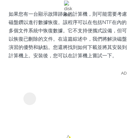
如果您有一台顯示故障跡象的計算機，則可能需要考慮
磁盤鑽以進行數據恢復。該程序可以在包括NTF在內的
多個文件系統中恢復數據。它不支持便攜式設備，但可
以恢復已刪除的文件。在這篇綜述中，我們將解決磁盤
演習的優勢和缺點。您還將找到如何下載並將其安裝到
計算機上。安裝後，您可以在計算機上嘗試一下。
AD
輕鬆
Y2Mate派拉蒙+下載器
Para
影集