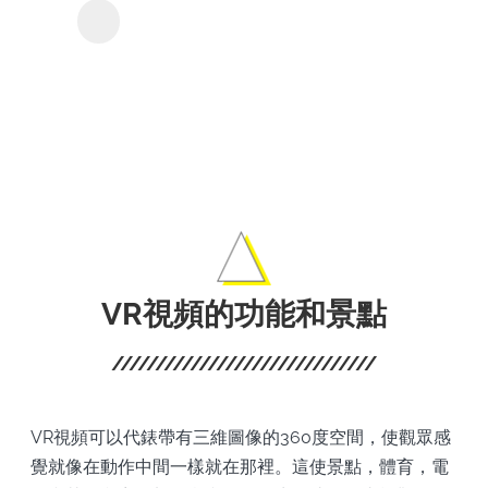
ABE
Y2MATE ABEMA下載
器
的影
和電
影。
VR視頻的功能和景點
VR視頻可以代錶帶有三維圖像的360度空間，使觀眾感
覺就像在動作中間一樣就在那裡。這使景點，體育，電