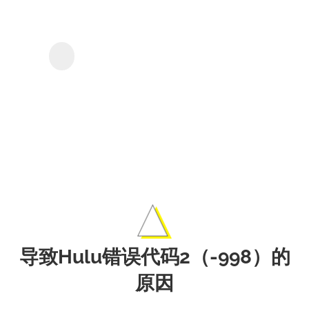
保存
Hulu
MyConverter Hulu下
的影
載器
集和
電
影。
导致Hulu错误代码2（-998）的
原因