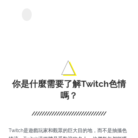
Peac
KeepStreams - 用於
Peacock
的影
電影
你是什​​麼需要了解Twitch色情
嗎？
Twitch是遊戲玩家和觀眾的巨大目的地，而不是抽搐色