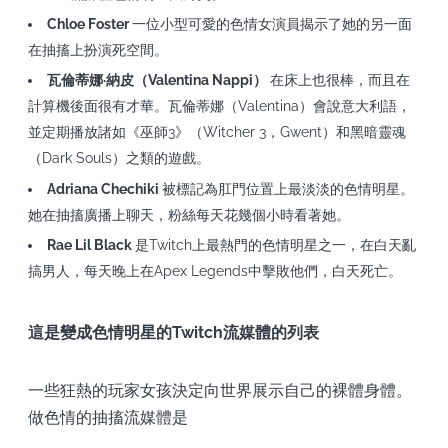
Chloe Foster
一位小型可愛的色情女演員揭示了她的另一面
在抽搐上扮演死空間。
瓦倫蒂娜·納皮（Valentina Nappi）
在床上也很棒，而且在
計算機後面很有才華。瓦倫蒂娜（Valentina）會說意大利語，
並定期播放諸如《巫師3》（Witcher 3，Gwent）和黑暗靈魂
（Dark Souls）之類的遊戲。
Adriana Chechiki
被標記為肛門位置上最淡淡的色情明星。
她在抽搐廣播上聊天，粉絲每天花幾個小時看著她。
Rae Lil Black
是Twitch上最熱門的色情明星之一，在白天亂
搞男人，每天晚上在Apex Legends中擊敗他們，白天死亡。
這是變成色情明星的Twitch流媒體的列表
一些狂熱的玩家女孩決定向世界展示自己的裸體身體。
做色情的抽搐流媒體是