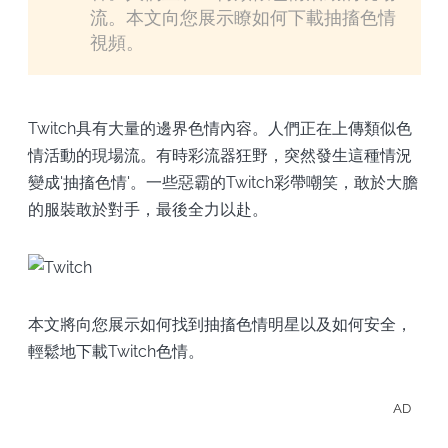
流。本文向您展示瞭如何下載抽搐色情
視頻。
Twitch具有大量的邊界色情內容。人們正在上傳類似色
情活動的現場流。有時彩流器狂野，突然發生這種情況
變成'抽搐色情'。一些惡霸的Twitch彩帶嘲笑，敢於大膽
的服裝敢於對手，最後全力以赴。
本文將向您展示如何找到抽搐色情明星以及如何安全，
輕鬆地下載Twitch色情。
AD
離線