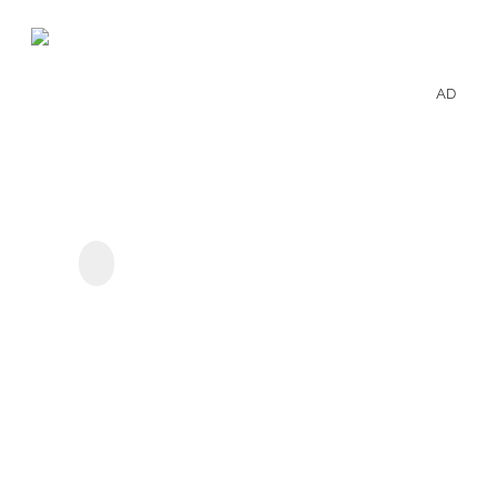
AD
離線
享受
Plut
StreamGaGa Pluto TV
TV的
下載器
影集
和電
影。