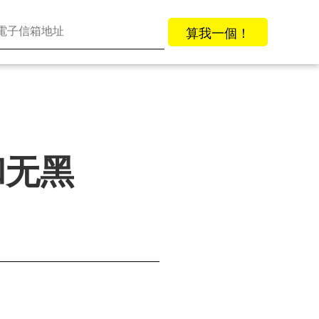
算我一個！
和无黑