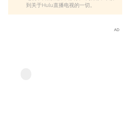
到关于Hulu直播电视的一切。
AD
離線
享受
Hulu
StreamGaGa Hulu下
的影
載器
集和
電
影。