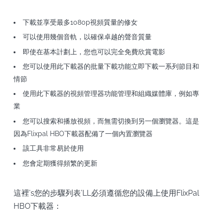
下載並享受最多1080p視頻質量的修女
可以使用幾個音軌，以確保卓越的聲音質量
即使在基本計劃上，您也可以完全免費欣賞電影
您可以使用此下載器的批量下載功能立即下載一系列節目和
情節
使用此下載器的視頻管理器功能管理和組織媒體庫，例如專
業
您可以搜索和播放視頻，而無需切換到另一個瀏覽器。這是
因為Flixpal HBO下載器配備了一個內置瀏覽器
該工具非常易於使用
您會定期獲得頻繁的更新
這裡’s您的步驟列表’LL必須遵循您的設備上使用FlixPal
HBO下載器：