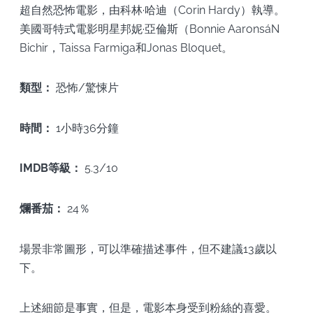
超自然恐怖電影，由科林·哈迪（Corin Hardy）執導。
美國哥特式電影明星邦妮·亞倫斯（Bonnie AaronsáN
Bichir，Taissa Farmiga和Jonas Bloquet。
類型：
恐怖/驚悚片
時間：
1小時36分鐘
IMDB等級：
5.3/10
爛番茄：
24％
場景非常圖形，可以準確描述事件，但不建議13歲以
下。
上述細節是事實，但是，電影本身受到粉絲的喜愛。