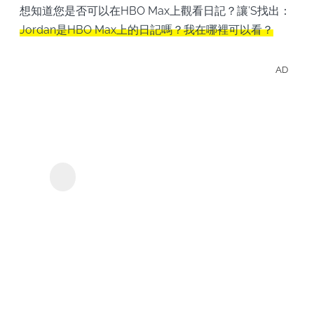
想知道您是否可以在HBO Max上觀看日記？讓’S找出：
Jordan是HBO Max上的日記嗎？我在哪裡可以看？
AD
離線
觀看
HBO
KeepStreams - 用於
的影
HBO
集和
電
影。