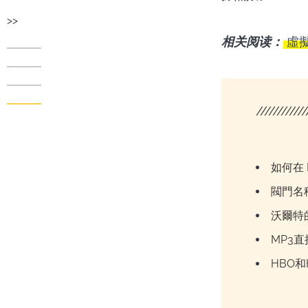
>>
相关阅读：
虛擬
////////////
如何在 D
閥門名
沃爾特
MP3
HBO和