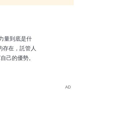
BS力量到底是什
S的存在，託管人
揮自己的優勢。
AD
的影集和電