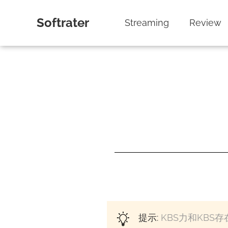
Softrater
Streaming
Review
提示:
KBS力和KBS存