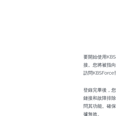
要開始使用KB
接。您將被指向
訪問KBSFo
登錄完畢後，您
鏈接和故障排除步
問其功能。確保
據無效。