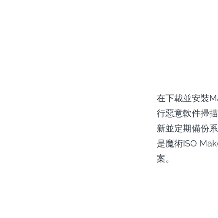
在下載並安裝Mag
行惡意軟件掃描
新並定期備份系統。
是魔術ISO 
案。