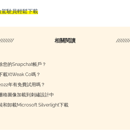
論駕駛員輕鬆下載
////////
相關閱讀
///////
您的Snapchat帳戶？
載XtWeak Co嗎？
2022年有免費試用嗎？
柵格圖像加載到刺繡設計中
卸載Microsoft Silverlight下載