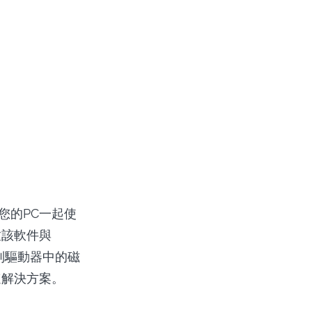
與您的PC一起使
致該軟件與
識別驅動器中的磁
速解決方案。