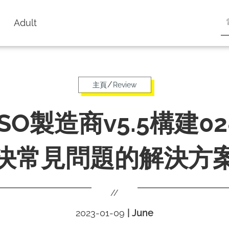
Adult
/
主頁
Review
SO製造商v5.5構建02
決常見問題的解決方
//
2023-01-09
|
June