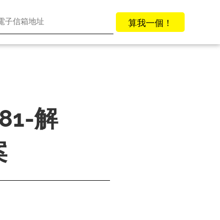
算我一個！
81-解
案