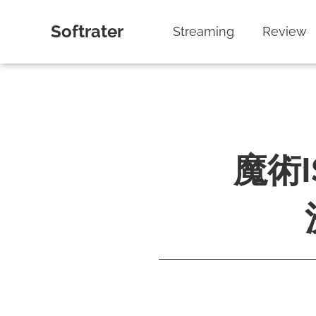
Softrater
Streaming
Review
魔術I