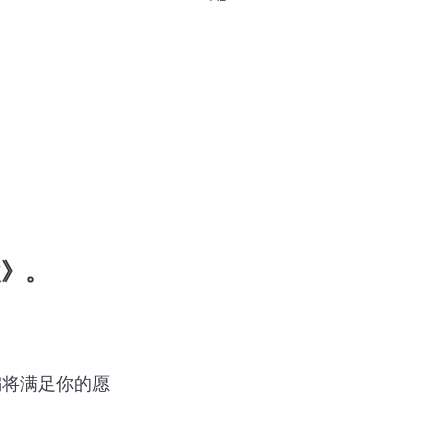
unt+的影集
父》。
编将满足你的愿