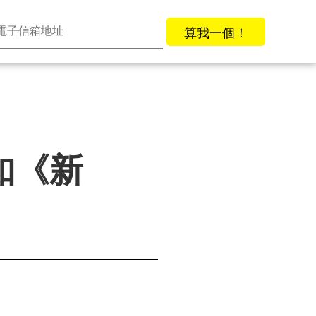
算我一個！
如《新