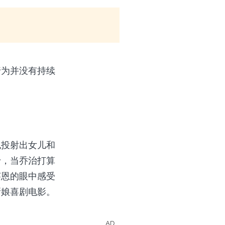
行为并没有持续
也投射出女儿和
于，当乔治打算
莱恩的眼中感受
新娘喜剧电影。
AD