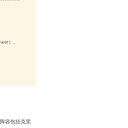
ower）。
星阵容包括克里