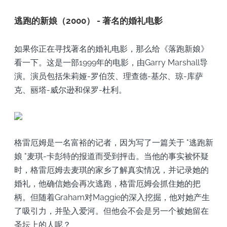
逃跑的新娘（2000） - 著名的婚礼电影
如果你正在寻找著名的婚礼电影，那么给《落跑新娘》
看一下。这是一部1999年的电影，由Garry Marshall导
演。演员包括朱莉娅-罗伯茨、理查德-基尔、琼-库萨
克、丽塔-威尔逊和保罗-杜利。
格雷厄姆是一名富裕的记者，因为写了一篇关于 "逃跑新
娘 "麦琪-卡彭特的报道而受到抨击。当他的事实被怀疑
时，格雷厄姆去麦琪的家乡了解真实情况，并记录她的
婚礼，他确信她会再次逃跑，格雷厄姆会抓住她的把
柄。但随着Graham对Maggie的深入挖掘，他对她产生
了吸引力，并坠入爱河。但他会不会是另一个被她留在
圣坛上的人呢？