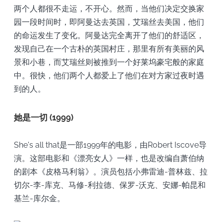
两个人都很不走运，不开心。然而，当他们决定交换家
园一段时间时，即阿曼达去英国，艾瑞丝去美国，他们
的命运发生了变化。阿曼达完全离开了他们的舒适区，
发现自己在一个古朴的英国村庄，那里有所有美丽的风
景和小巷，而艾瑞丝则被推到一个好莱坞豪宅般的家庭
中。很快，他们两个人都爱上了他们在对方家过夜时遇
到的人。
她是一切 (1999)
She's all that是一部1999年的电影，由Robert Iscove导
演。这部电影和《漂亮女人》一样，也是改编自萧伯纳
的剧本《皮格马利翁》。演员包括小弗雷迪-普林兹、拉
切尔-李-库克、马修-利拉德、保罗-沃克、安娜-帕昆和
基兰-库尔金。