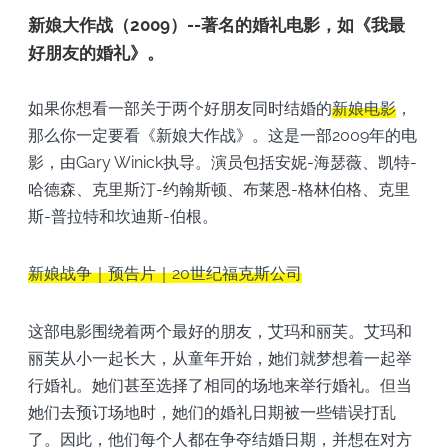
新娘大作战（2009）--著名的婚礼电影，如《我最
好朋友的婚礼》。
如果你想看一部关于两个好朋友同时结婚的
新娘电影
，
那么你一定要看《新娘大作战》。这是一部2009年的电
影，由Gary Winick执导。演员包括安妮-海瑟薇、凯特-
哈德森、克里斯汀-约翰斯顿、布莱恩-格林伯格、克里
斯-普拉特和坎迪斯-伯根。
新娘战争｜预告片｜20世纪福克斯公司
这部电影围绕着两个最好的朋友，艾玛和丽芙。艾玛和
丽芙从小一起长大，从童年开始，她们就梦想着一起举
行婚礼。她们甚至选择了相同的场地来举行婚礼。但当
她们去预订场地时，她们的婚礼日期被一些错误打乱
了。因此，他们每个人都在争夺结婚日期，并想在对方