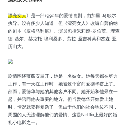
漂亮女人
》是一部1990年的爱情喜剧，由加里-马歇尔
执导。没有多少人知道，但《漂亮女人》改编自萧伯纳
的剧本《皮格马利翁》。演员包括朱莉娅-罗伯茨、理查
德-基尔、赫克托-埃利桑多、劳拉-圣吉科莫和杰森-亚
历山大。
剧情围绕薇薇安展开，她是一名妓女。她每天都在努力
工作，有一天在工作时，她被这个富商爱德华搭上了。
然而，爱德华与她的其他客户不同。她开始和他呆在一
起，并陪同他去重要的地方。但当爱德华开始爱上她
时，情况就变得复杂了，但由于他们的社会地位不同，
周围的人无法理解他们的爱情。这是Netflix上最好的婚
礼小电影之一。