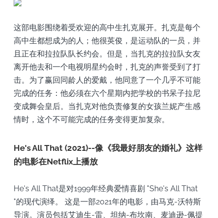
这部电影围绕着受欢迎的高中生扎克展开。扎克是每个
高中生都想成为的人；他很英俊，是运动队的一员，并
且正在和拉拉队队长约会。但是，当扎克的拉拉队女友
离开他去和一个电视明星约会时，扎克的声誉受到了打
击。为了赢回同龄人的爱戴，他同意了一个几乎不可能
完成的任务：他必须在六个星期内把学校的书呆子拉尼
变成舞会皇后。当扎克对他负责修复的女孩兰妮产生感
情时，这个不可能完成的任务变得更加复杂。
He's All That (2021)--像《我最好朋友的婚礼》这样
的电影在Netflix上播放
He's All That是对1999年经典爱情喜剧 "She's All That
"的现代演绎。 这是一部2021年的电影，由马克-沃特斯
导演。演员包括艾迪生-雷、坦纳-布坎南、麦迪逊-佩提