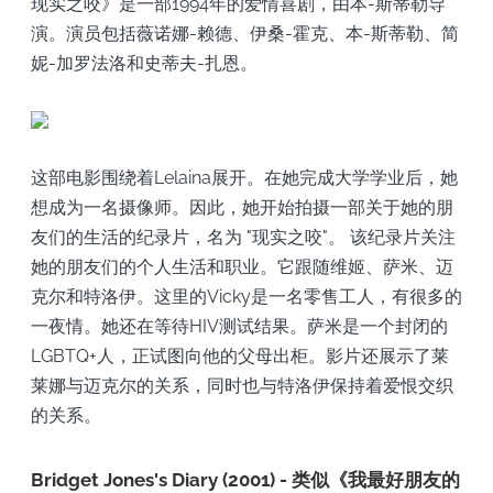
现实之咬》是一部1994年的爱情喜剧，由本-斯蒂勒导
演。演员包括薇诺娜-赖德、伊桑-霍克、本-斯蒂勒、简
妮-加罗法洛和史蒂夫-扎恩。
这部电影围绕着Lelaina展开。在她完成大学学业后，她
想成为一名摄像师。因此，她开始拍摄一部关于她的朋
友们的生活的纪录片，名为 "现实之咬"。 该纪录片关注
她的朋友们的个人生活和职业。它跟随维姬、萨米、迈
克尔和特洛伊。这里的Vicky是一名零售工人，有很多的
一夜情。她还在等待HIV测试结果。萨米是一个封闭的
LGBTQ+人，正试图向他的父母出柜。影片还展示了莱
莱娜与迈克尔的关系，同时也与特洛伊保持着爱恨交织
的关系。
Bridget Jones's Diary (2001) - 类似《我最好朋友的