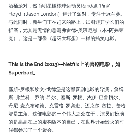
酒桶派对，然而明星橄榄球运动员Randall "Pink"
Floyd（Jason London）避开了派对，专注于冠军赛。
与此同时，新生们正在赶来的路上，试图避开学长们的
折磨，尤其是无情的恶霸弗雷德-奥班尼恩（本-阿弗莱
克）。这是一部像《超级大坏蛋》一样的搞笑电影。
This Is the End (2013)--Netflix上的喜剧电影，如
Superbad。
塞斯-罗根和埃文-戈德堡是这部喜剧电影的导演，詹姆
斯-弗兰科、乔纳-希尔、塞斯-罗根、杰伊-巴鲁切尔、
丹尼-麦克布赖德、克雷格-罗宾逊、迈克尔-塞拉、蕾哈
娜是主角。这部电影的一个伟大之处在于，演员们扮演
的是高高在上的虚构版本的自己，在世界开始毁灭的时
候都参加了一个聚会。