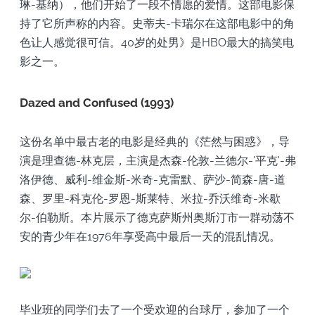
琳-基纳），他们开始了一段不情愿的爱情。这部电影保
持了它所声称的内容。史蒂夫-卡瑞尔在这部电影中的角
色让人感觉很可信。40岁的处男》是HBO最大的搞笑电
影之一。
Dazed and Confused (1993)
这份名单中最古老的电影是经典的《茫然与困惑》，导
演是理查德-林克层，主演是杰森-伦敦-兰德尔-'平克'-弗
洛伊德、威利-维金斯-米奇-克雷默、萨沙-简森-唐-道
森、罗里-科克伦-罗恩-斯莱特、米拉-乔沃维奇-米歇
尔-伯勒斯。本片展示了德克萨斯州奥斯汀市一群动荡不
安的青少年在1976年享受高中最后一天的混乱情况。
毕业班的同学们去了一个受欢迎的台球厅，参加了一个