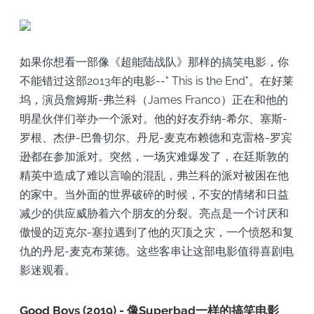
如果你想看一部像《超能陆战队》那样的搞笑电影，你
不能错过这部2013年的电影--" This is the End"。在好莱
坞，演员詹姆斯-弗兰科（James Franco）正在和他的
明星伙伴们举办一个派对。他的好友乔纳-希尔、塞斯-
罗根、杰伊-巴鲁切尔、丹尼-麦克布赖德和克雷格-罗宾
逊都在参加派对。突然，一场灾难爆发了，在廷斯敦的
精英中造成了难以言喻的混乱，弗兰科的派对被困在他
的家中。当外面的世界破碎的时候，不安的情绪和日益
减少的供应威胁着六个朋友的分裂。亮点是一个讨厌和
傲慢的迈克尔-塞拉遇到了他的灭顶之灾，一个愤怒和复
仇的丹尼-麦克布莱德。这些客串让这部电影值得喜剧电
影迷观看。
Good Boys (2019) - 像Superbad一样的搞笑电影