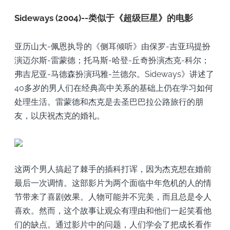
Sideways (2004)--类似于《超级巨星》的电影
亚历山大-佩恩执导的《侧耳倾听》由保罗-吉亚玛提扮
演迈尔斯-雷蒙德；托马斯-哈登-丘奇扮演杰克-科尔；
弗吉尼亚-马德森扮演玛雅-兰德尔。Sideways》讲述了
40多岁的男人们在经典高中关系的基础上仍在学习如何
处理生活。雷蒙德和杰克是去圣巴巴拉公路旅行的朋
友，以庆祝杰克的婚礼。
这两个男人搞起了棘手的插科打诨，因为杰克想在婚前
最后一次调情。这部影片为两个面临中年危机的人的情
节带来了喜剧效果。人物可能并不完美，而且总是令人
喜欢。然而，这个故事让观众有理由和他们一起笑看他
们的缺点。通过影片中的问题，人们学会了把成长看作