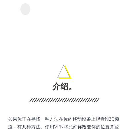
ABE
MyConverter Abema
下載器
的影
和電
影。
介绍。
如果你正在寻找一种方法在你的移动设备上观看NBC频
道，有几种方法。使用VPN将允许你改变你的位置并登