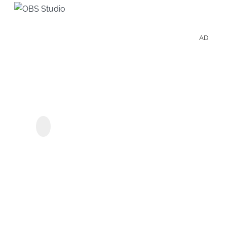
AD
離線
觀看
Prim
Vide
KeepStreams - 用於
Prime Video
的影
集和
電
影。