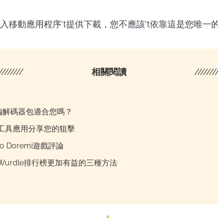
入移動應用程序't提供下載，您不應該't依靠這是您唯一
////////
相關閱讀
///////
P編解碼器包適合您嗎？
工具應用分享您的狙擊
jo Doremi遊戲評論
Wurdle排行榜更加有益的三種方法