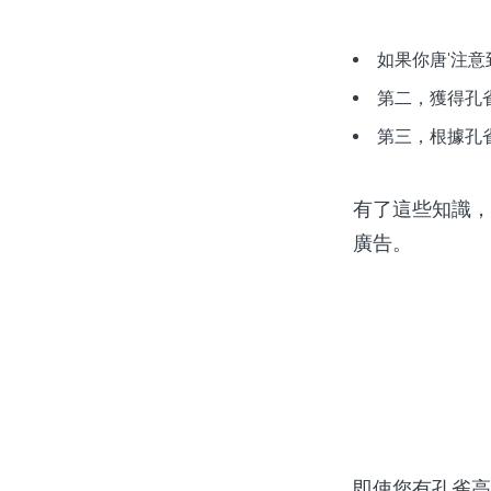
如果你唐'注
第二，獲得孔雀高
第三，根據孔雀
有了這些知識，您
廣告。
即使您有孔雀高