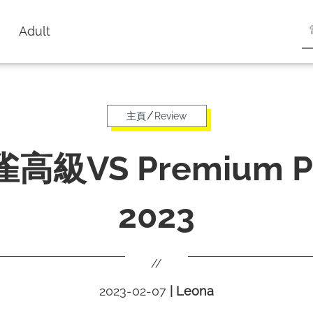
Adult
/
主頁
Review
高級VS Premium P
2023
//
2023-02-07
|
Leona