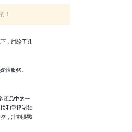
要的！
以下，討論了孔
行的流媒體服務。
眾多產品中的一
拉松和重播諸如
服務，計劃挑戰