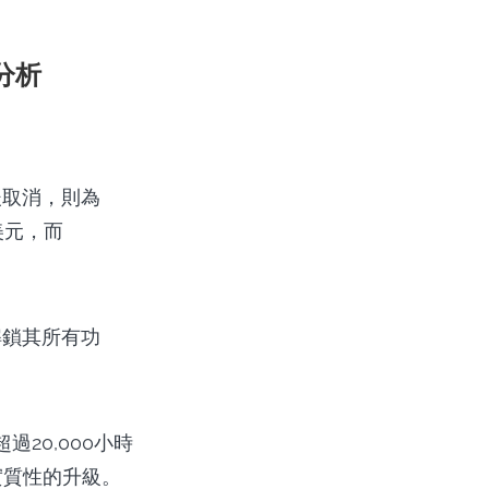
本分析
後取消，則為
美元，而
解鎖其所有功
超過20,000小時
實質性的升級。