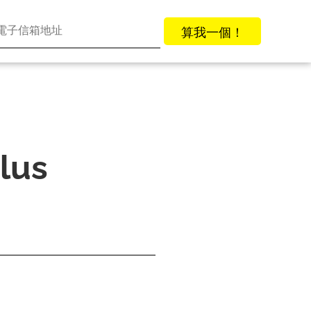
算我一個！
lus