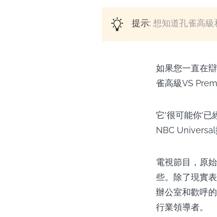
提示:
想知道孔雀高級和高
如果您一直在辯
雀高級VS Pre
它'很可能你'已經熟
NBC Univ
電視節目，原始孔
些。除了現實表
辦公室和歡呼的
行業領導者。