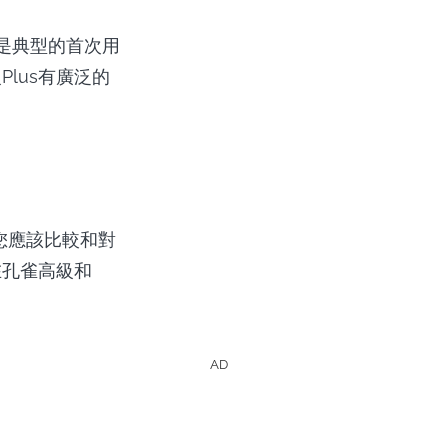
是典型的首次用
lus有廣泛的
"您應該比較和對
在孔雀高級和
AD
T的影集和電