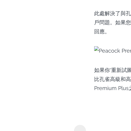
此處解決了與孔
戶問題。如果您
回應。
如果你'重新試
比孔雀高級和高
Premium P
Y2Mate U