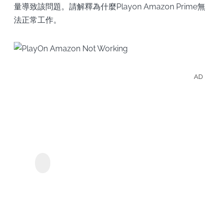
量導致該問題。請解釋為什麼Playon Amazon Prime無
法正常工作。
AD
離線
享受
Prim
Vide
streamgaga Prime視頻
下載器
的影
集和