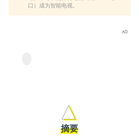
口）成为智能电视。
AD
離線
Crun
StreamGaGa
Crunchyroll下載器
的動
影。
摘要