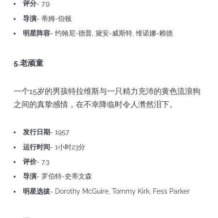
评分
- 7.9
导演
- 蒂姆-伯顿
明星阵容
- 约翰尼-德普, 黛安-威斯特, 维诺娜-赖德
5.老顽童
一个15岁的男孩特拉维斯与一只精力充沛的黄色流浪狗
之间的真挚感情，在不幸降临时令人潸然泪下。
发行日期
- 1957
运行时间
- 1小时23分
评价
- 7.3
导演
- 罗伯特-史蒂文森
明星选拔
- Dorothy McGuire, Tommy Kirk, Fess Parker