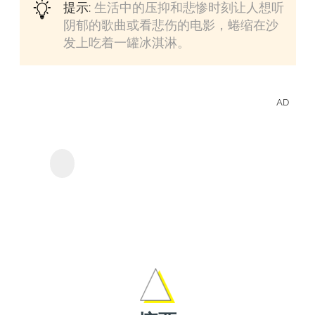
提示:
生活中的压抑和悲惨时刻让人想听
阴郁的歌曲或看悲伤的电影，蜷缩在沙
发上吃着一罐冰淇淋。
AD
離線
Disn
Streamgaa Disney+下
載器
影集
影。