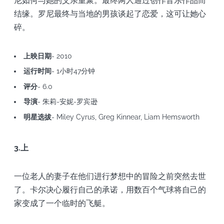
尼如何与她的父亲重聚。最终两人通过创作音乐作品而
结缘。罗尼最终与当地的男孩谈起了恋爱，这可让她心
碎。
上映日期
- 2010
运行时间
- 1小时47分钟
评分
- 6.0
导演
- 朱莉-安妮-罗宾逊
明星选拔
- Miley Cyrus, Greg Kinnear, Liam Hemsworth
3.上
一位老人的妻子在他们进行梦想中的冒险之前突然去世
了。卡尔决心履行自己的承诺，用数百个气球将自己的
家变成了一个临时的飞艇。