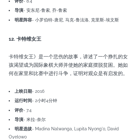
评价
- 8.4
导演
- 安东尼-鲁索, 乔-鲁索
明星阵容
- 小罗伯特-唐尼, 马克-鲁法洛, 克里斯-埃文斯
12. 卡特维女王
卡特维女王》是一个悲伤的故事，讲述了一个挣扎的女
孩渴望成为国际象棋大师并使她的家庭摆脱贫困。她如
何在家里和比赛中进行斗争，证明对观众是有启发的。
上映日期
- 2016
运行时间
- 2小时4分钟
评价
- 7.4
导演
- 米拉-奈尔
明星选拔
- Madina Nalwanga, Lupita Nyong'o, David
Oyelowo