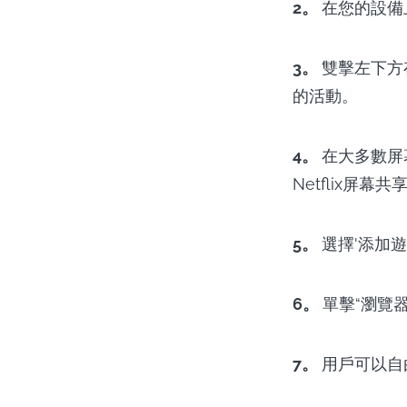
2。
在您的設備上
3。
雙擊左下方存
的活動。
4。
在大多數屏
Netflix屏幕共
5。
選擇'添加遊
6。
單擊“瀏覽器
7。
用戶可以自