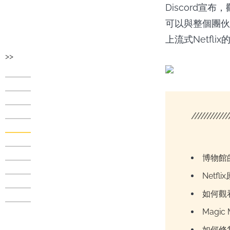
Discord宣
可以與整個團伙
上流式Netfli
>>
////////////
博物館
Netf
如何觀
Magi
如何修复