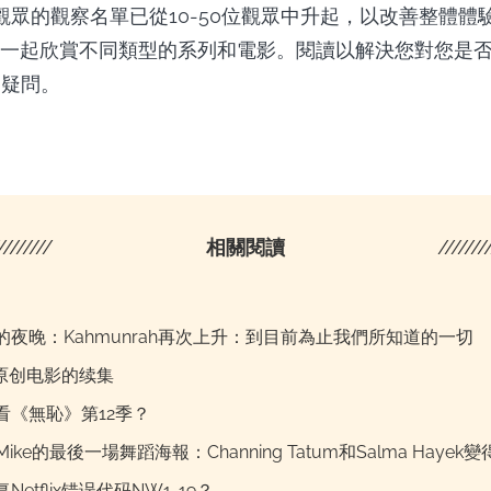
布，觀眾的觀察名單已從10-50位觀眾中升起，以改善整體
一起欣賞不同類型的系列和電影。閱讀以解決您對您是否可以
x的疑問。
////////
相關閱讀
///////
的夜晚：Kahmunrah再次上升：到目前為止我們所知道的一切
lix原创电影的续集
看《無恥》第12季？
c Mike的最後一場舞蹈海報：Channing Tatum和Salma Hayek
Netflix错误代码NW1-19？