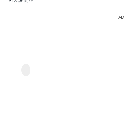
所以讓’開始！
AD
離線
觀看
Prim
Vide
KeepStreams - 用於
Prime Video
的影
集和
電
影。