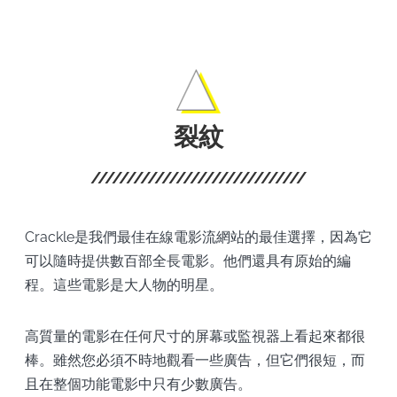
影集
裂紋
Crackle是我們最佳在線電影流網站的最佳選擇，因為它
可以隨時提供數百部全長電影。他們還具有原始的編
程。這些電影是大人物的明星。
高質量的電影在任何尺寸的屏幕或監視器上看起來都很
棒。雖然您必須不時地觀看一些廣告，但它們很短，而
且在整個功能電影中只有少數廣告。