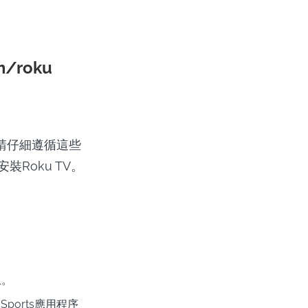
m/roku
容，請仔細遵循這些
u安裝Roku TV。
上。
ports應用程序