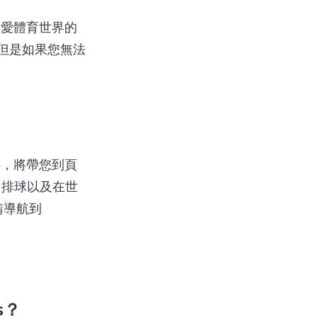
熱愛體育世界的
S，但是如果您無法
。
激活鏈接，將帶您到頁
，排球以及在世
，請導航到
s？