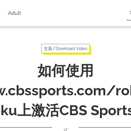
Adult
/
主頁
Download Video
如何使用
.cbssports.com/r
oku上激活CBS Sport
//