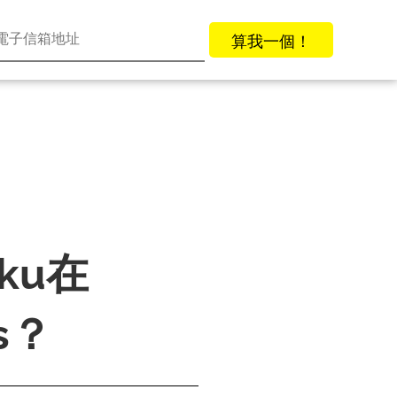
算我一個！
oku在
s？