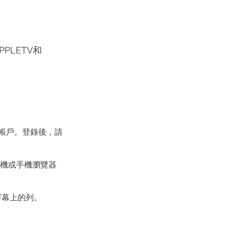
PPLETV和
創建帳戶。登錄後，請
個人計算機或手機瀏覽器
視屏幕上的列。