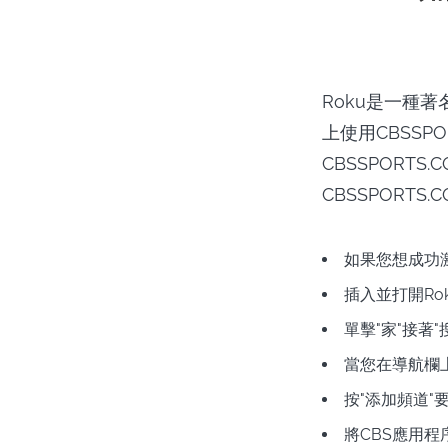
Roku是一種
上使用CBSSP
CBSSPORT
CBSSPORTS.
如果您想成功激活
插入並打開R
單擊"家"接著
當您在導航欄上
按"添加頻道"要下
將CBS應用