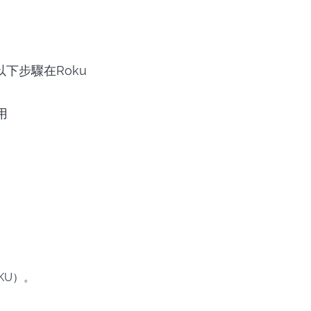
下步驟在Roku
用
OKU）。