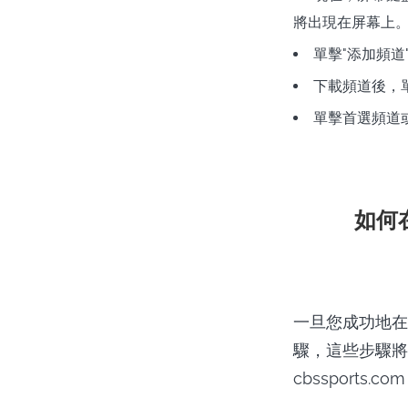
將出現在屏幕上
單擊"添加頻道"
下載頻道後，
單擊首選頻道或
如何在
一旦您成功地在Ro
驟，這些步驟將引
cbssports.com