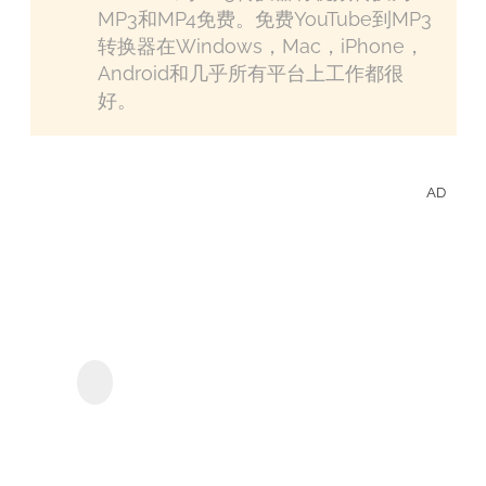
MP3和MP4免费。免费YouTube到MP3
转换器在Windows，Mac，iPhone，
Android和几乎所有平台上工作都很
好。
AD
離線
享受
U-
NEX
StreamGaGa U-NEXT
下載器
的影
集和