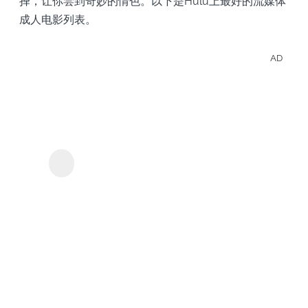
择，让你尝到奇妙的情色。以下是Hulu上最好的流媒体
成人电影列表。
AD
離線
觀看
Hulu
KeepStreams - 用於
的影
Hulu
集和
電
影。