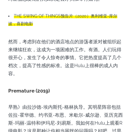
THE SWING OF THINGS预告片（2020）奥利维亚-库尔
波，喜剧电影
然而，考虑到在他们的酒店地点的游荡者派对被组织起
来继续狂欢，这成为一项困难的工作。有酒。人们玩得
很开心，发生了令人惊奇的事情。它把热度提高了几个
档次，提高了性感的标准。这是Hulu上很棒的成人内
容。
Premature (2019)
早熟》由拉沙德-埃内斯托-格林执导。其明星阵容包括
佐拉-霍华德、约书亚-布恩、米歇尔-威尔逊、亚历克西
斯-玛丽-温特和伊玛尼-刘易斯。我如何在Hulu上观看R
级电影？这是那种让你相当困扰的问题吗？好吧，过早