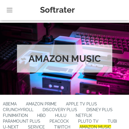
Softrater
AMAZON MUSIC
ABEMA
AMAZON PRIME
APPLE TV PLUS
CRUNCHYROLL
DISCOVERY PLUS
DISNEY PLUS
FUNIMATION
HBO
HULU
NETFLIX
PARAMOUNT PLUS
PEACOCK
PLUTO TV
TUBI
U-NEXT
SERVICE
TWITCH
AMAZON MUSIC