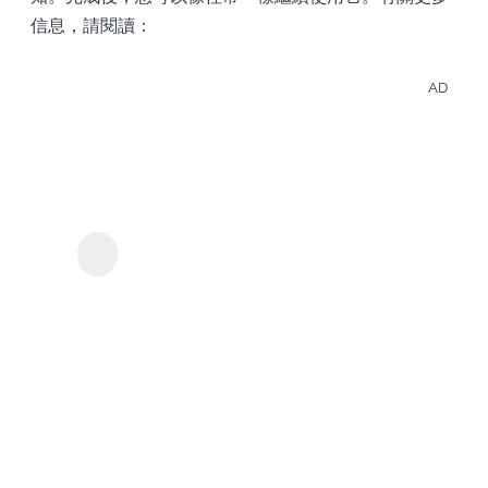
信息，請閱讀：
AD
離線
觀看
Hulu
KeepStreams - 用於
的影
Hulu
集和
電
影。