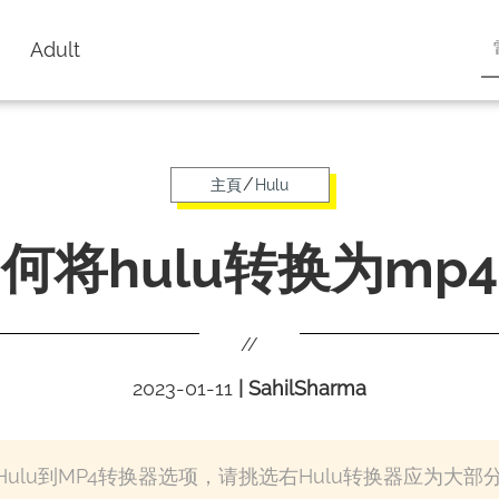
Adult
/
主頁
Hulu
何将hulu转换为mp
//
2023-01-11
|
SahilSharma
ulu到MP4转换器选项，请挑选右Hulu转换器应为大