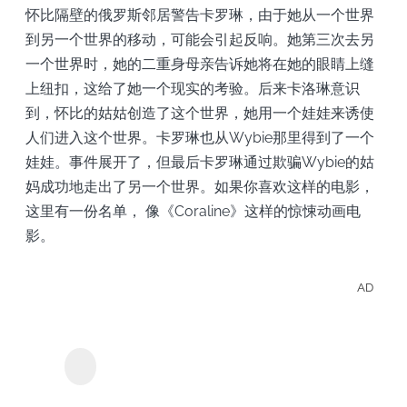
怀比隔壁的俄罗斯邻居警告卡罗琳，由于她从一个世界
到另一个世界的移动，可能会引起反响。她第三次去另
一个世界时，她的二重身母亲告诉她将在她的眼睛上缝
上纽扣，这给了她一个现实的考验。后来卡洛琳意识
到，怀比的姑姑创造了这个世界，她用一个娃娃来诱使
人们进入这个世界。卡罗琳也从Wybie那里得到了一个
娃娃。事件展开了，但最后卡罗琳通过欺骗Wybie的姑
妈成功地走出了另一个世界。如果你喜欢这样的电影，
这里有一份名单，
像《Coraline》这样的惊悚动画电
影。
AD
離線
Disn
Streamgaa Disney+下
載器
影集