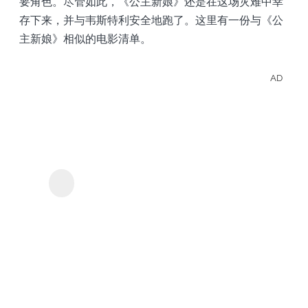
要角色。尽管如此，《公主新娘》还是在这场灾难中幸
存下来，并与韦斯特利安全地跑了。这里有一份与《公
主新娘》相似的电影清单。
AD
離線
觀看
Tubi
KeepStreams - 用於
的影
Tubi
集和
電
影。