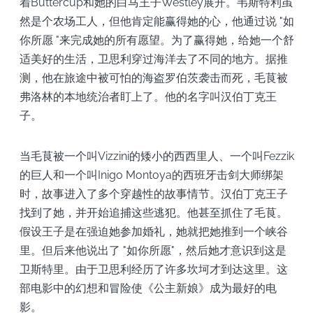
着Buttercup和她的白马王子Westley展开。韦斯特利虽
然是个农场工人，但他肯定能赢得她的心，他通过说 "如
你所愿 "来完成她的所有愿望。为了赢得她，给她一个舒
适美好的生活，卫思利穿过海洋去了不同的地方。据推
测，他在旅途中被可怕的海盗罗伯茨袭击而死，毛茛被
弗洛林的本地统治者盯上了。他的名字叫汉伯丁克王
子。
当毛茛被一个叫Vizzini的矮小的西西里人、一个叫Fezzik
的巨人和一个叫Inigo Montoya的西班牙击剑大师绑架
时，故事进入了多个穿越性的故事情节。汉伯丁克王子
找到了她，并开始追捕这些逃犯。他甚至抓住了毛茛。
假设王子是在强迫她参加婚礼，她就把她推到一个峡谷
里。但后来他说出了 "如你所愿"，然后她才意识到这是
卫斯特里。由于卫思利经历了许多坎坷才到达这里。这
部电影中的幻想和冒险使《公主新娘》成为最好的电
影。