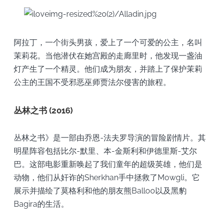
阿拉丁，一个街头男孩，爱上了一个可爱的公主，名叫
茉莉花。当他潜伏在她宫殿的走廊里时，他发现一盏油
灯产生了一个精灵。他们成为朋友，并踏上了保护茉莉
公主的王国不受邪恶巫师贾法尔侵害的旅程。
丛林之书 (2016)
丛林之书》是一部由乔恩-法夫罗导演的冒险剧情片。其
明星阵容包括比尔-默里、本-金斯利和伊德里斯-艾尔
巴。这部电影重新唤起了我们童年的超级英雄，他们是
动物，他们从奸诈的Sherkhan手中拯救了Mowgli。它
展示并描绘了莫格利和他的朋友熊Balloo以及黑豹
Bagira的生活。