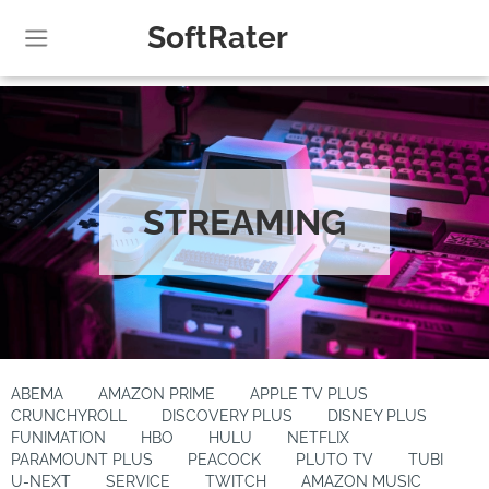
SoftRater
STREAMING
ABEMA
AMAZON PRIME
APPLE TV PLUS
CRUNCHYROLL
DISCOVERY PLUS
DISNEY PLUS
FUNIMATION
HBO
HULU
NETFLIX
PARAMOUNT PLUS
PEACOCK
PLUTO TV
TUBI
U-NEXT
SERVICE
TWITCH
AMAZON MUSIC