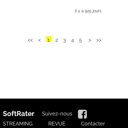
il y a 925 jours
<<
<
1
2
3
4
5
>
>>
SoftRater
Suivez-nous
STREAMING
REVUE
Contacter