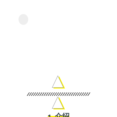
觀看
Tubi
KeepStreams - 用於
的影
Tubi
集和
電
影。
1 .介绍